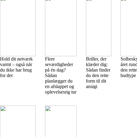
Hold dit netværk
Flere
Briller, der
Solbesky
varmt – også når
seværdigheder
klæder dig:
året run
du ikke har brug
på én dag?
Sådan finder
den rette
for det
Sådan
du den rette
hudtype
planlægger du
form til dit
en afslappet og
ansigt
oplevelsesrig tur