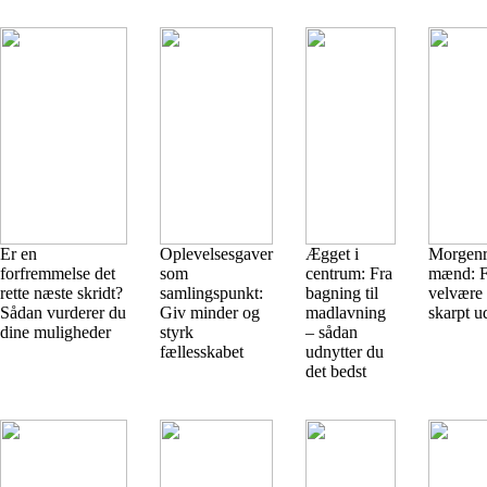
Er en
Oplevelsesgaver
Ægget i
Morgenru
forfremmelse det
som
centrum: Fra
mænd: F
rette næste skridt?
samlingspunkt:
bagning til
velvære 
Sådan vurderer du
Giv minder og
madlavning
skarpt u
dine muligheder
styrk
– sådan
fællesskabet
udnytter du
det bedst