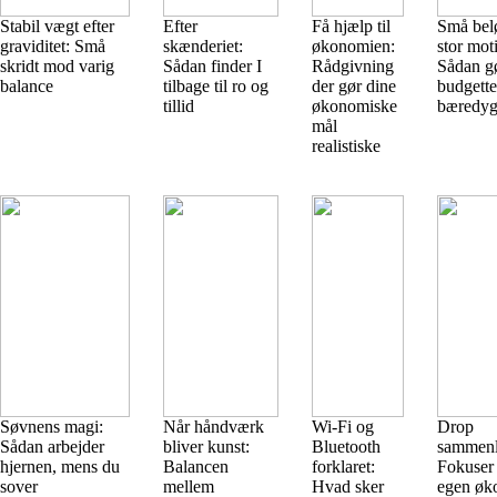
Stabil vægt efter
Efter
Få hjælp til
Små bel
graviditet: Små
skænderiet:
økonomien:
stor mot
skridt mod varig
Sådan finder I
Rådgivning
Sådan g
balance
tilbage til ro og
der gør dine
budgette
tillid
økonomiske
bæredyg
mål
realistiske
Søvnens magi:
Når håndværk
Wi-Fi og
Drop
Sådan arbejder
bliver kunst:
Bluetooth
sammenl
hjernen, mens du
Balancen
forklaret:
Fokuser 
sover
mellem
Hvad sker
egen øk