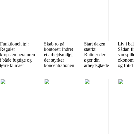
Funktionelt tøj:
Skab ro på
Start dagen
Liv i ba
Reguler
kontoret: Indret
stærkt:
Sådan fi
kropstemperaturen
et arbejdsmiljø,
Rutiner der
samspill
i både fugtige og
der styrker
øger din
økonomi,
tørre klimaer
koncentrationen
arbejdsglæde
og fritid