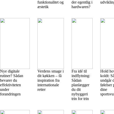
funktionalitet og
der egentlig i
udviklin
æstetik
hardwaren?
Nye digitale
Verdens smage i
Fra idé til
Hold ho
rutiner? Sådan
dit køkken – få
indflytning:
koldt: S
bevarer du
inspiration fra
Sådan
undgår d
effektiviteten
internationale
planlægger
følelser
under
retter
du dit
dine
forandringen
nybyggeri
sportsvu
trin for trin