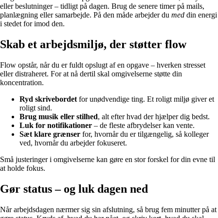
eller beslutninger – tidligt på dagen. Brug de senere timer på mails,
planlægning eller samarbejde. På den måde arbejder du
med
din energi
i stedet for imod den.
Skab et arbejdsmiljø, der støtter flow
Flow opstår, når du er fuldt opslugt af en opgave – hverken stresset
eller distraheret. For at nå dertil skal omgivelserne støtte din
koncentration.
Ryd skrivebordet
for unødvendige ting. Et roligt miljø giver et
roligt sind.
Brug musik eller stilhed
, alt efter hvad der hjælper dig bedst.
Luk for notifikationer
– de fleste afbrydelser kan vente.
Sæt klare grænser
for, hvornår du er tilgængelig, så kolleger
ved, hvornår du arbejder fokuseret.
Små justeringer i omgivelserne kan gøre en stor forskel for din evne til
at holde fokus.
Gør status – og luk dagen ned
Når arbejdsdagen nærmer sig sin afslutning, så brug fem minutter på at