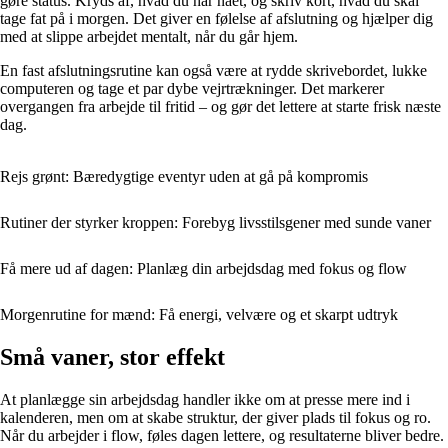
gøre status. Kryds af, hvad du har nået, og skriv kort, hvad du skal
tage fat på i morgen. Det giver en følelse af afslutning og hjælper dig
med at slippe arbejdet mentalt, når du går hjem.
En fast afslutningsrutine kan også være at rydde skrivebordet, lukke
computeren og tage et par dybe vejrtrækninger. Det markerer
overgangen fra arbejde til fritid – og gør det lettere at starte frisk næste
dag.
Rejs grønt: Bæredygtige eventyr uden at gå på kompromis
Rutiner der styrker kroppen: Forebyg livsstilsgener med sunde vaner
Få mere ud af dagen: Planlæg din arbejdsdag med fokus og flow
Morgenrutine for mænd: Få energi, velvære og et skarpt udtryk
Små vaner, stor effekt
At planlægge sin arbejdsdag handler ikke om at presse mere ind i
kalenderen, men om at skabe struktur, der giver plads til fokus og ro.
Når du arbejder i flow, føles dagen lettere, og resultaterne bliver bedre.