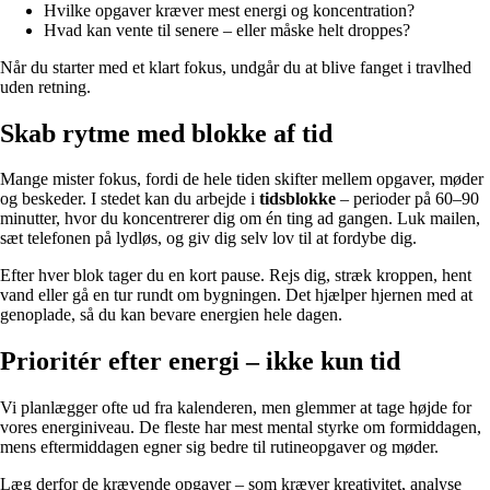
Hvilke opgaver kræver mest energi og koncentration?
Hvad kan vente til senere – eller måske helt droppes?
Når du starter med et klart fokus, undgår du at blive fanget i travlhed
uden retning.
Skab rytme med blokke af tid
Mange mister fokus, fordi de hele tiden skifter mellem opgaver, møder
og beskeder. I stedet kan du arbejde i
tidsblokke
– perioder på 60–90
minutter, hvor du koncentrerer dig om én ting ad gangen. Luk mailen,
sæt telefonen på lydløs, og giv dig selv lov til at fordybe dig.
Efter hver blok tager du en kort pause. Rejs dig, stræk kroppen, hent
vand eller gå en tur rundt om bygningen. Det hjælper hjernen med at
genoplade, så du kan bevare energien hele dagen.
Prioritér efter energi – ikke kun tid
Vi planlægger ofte ud fra kalenderen, men glemmer at tage højde for
vores energiniveau. De fleste har mest mental styrke om formiddagen,
mens eftermiddagen egner sig bedre til rutineopgaver og møder.
Læg derfor de krævende opgaver – som kræver kreativitet, analyse